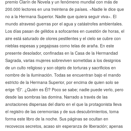
premio Clarín de Novela y un fenómeno mundial con más de
200.000 lectores en una treintena de países. «Nadie le dice que
no a la Hermana Superior. Nadie que quiera seguir viva». El
mundo atravesó guerras por el agua y catástrofes ambientales.
Los días pasan de gélidos a sofocantes en cuestión de horas, el
aire está saturado de olores pestilentes y el cielo se cubre con
nieblas espesas y pegajosas como telas de araña. En este
presente desolador, confinadas en la Casa de la Hermandad
Sagrada, varias mujeres sobreviven sometidas a los designios
de un culto religioso y son objeto de torturas y sacrificios en
nombre de la iluminación. Todas se encuentran bajo el mando
estricto de la Hermana Superior, por encima de quien solo se
erige “Él”. ¿Quién es Él? Poco se sabe; nadie puede verlo, pero
desde las sombras las domina. Narrado a través de las
anotaciones dispersas del diario en el que la protagonista lleva
el registro de las ceremonias y de sus descubrimientos, toma
forma este libro de la noche. Sus páginas se ocultan en
recovecos secretos, acaso sin esperanza de liberación; apenas