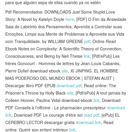
para que alguien sepa de ellas cuando ya no estén
Pdf Recomendados: DOWNLOADS Just Some Stupid Love
Story: A Novel by Katelyn Doyle
here
, [PDF] O Fim da Ansiedade
Saia do Labirinto dos Pensamentos, Aprenda a Controlar suas
Emoções, Limpe sua Mente de Problemas e Aproveite sua Vida
com Tranquilidade. by WILLIAM GREENE
pdf
, Online Read
Ebook Notes on Complexity: A Scientific Theory of Connection,
Consciousness, and Being by Neil Theise
link
, [Pdf/ePub] Les
frères Goncourt - Hommes de lettres by Jean-Louis Cabanès,
Pierre Dufief download ebook
site
, XI JINPING. EL HOMBRE
MAS PODEROSO DEL MUNDO EBOOK | STEFAN AUST |
Descargar libro PDF EPUB
download pdf
, Read online: The
Prisoner's Throne by Holly Black
site
, [Pdf/ePub] A tout jamais by
Colleen Hoover, Pauline Vidal download ebook
link
, Download
PDF Conseils à l'officine - Le pharmacien prescripteur
download
link
, Download PDF Le courage d'être soi
read pdf
, [ePub] EL
CEREBRO LECTOR descargar gratis
download link
, Read
online: Guérir son enfant intérieur
link
,