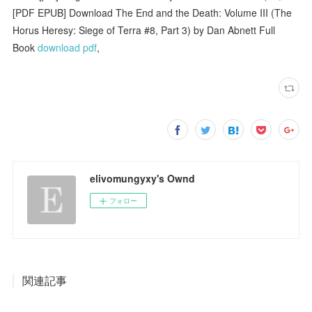
[PDF EPUB] Download The End and the Death: Volume III (The
Horus Heresy: Siege of Terra #8, Part 3) by Dan Abnett Full
Book
download pdf
,
elivomungyxy's Ownd
フォロー
関連記事