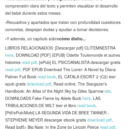
comprensión clara del texto y permiten visualizar el desarrollo
del bebé durante estos meses.
-
Recuadros y apartados que tratan con profundidad cuestiones
concretas, despejan dudas y ayudan a tomar decisiones.
-
Y además, un capítulo sobre
cómo disfru...
LIBROS RELACIONADOS: [Descargar pdf] CLITEMNESTRA
here
, DOWNLOAD [PDF] {EPUB} Odette Toulemonde et autres
histoires
read pdf
, [ePub] EL PSICOANALISTA descargar gratis
read pdf
, PDF EPUB Download The Loner: A Novel by Diana
Palmer Full Book
read book
, EL CATALA ESCRIT 2 (C2) leer
epub gratis
download pdf
, Read online: The Stargazer's
Handbook: An Atlas of the Night Sky by Giles Sparrow
site
,
DOWNLOADS Fake Flame by Adele Buck
here
, LAS
TRIBULACIONES DE WILT leer el libro
read book
,
[Pdf/ePub/Mobi] LA SEGUNDA VIDA DE BREE TANNER -
STEPHENIE MEYER descargar ebook gratis
download pdf
,
Read [pdf]> Big Nate: In the Zone by Lincoln Peirce
read pdf
,